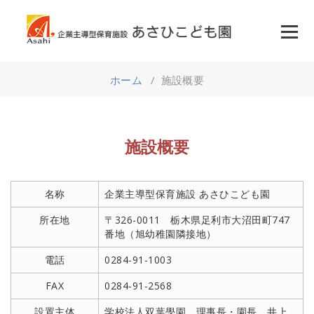
コ
ン
テ
ン
ツ
へ
ホーム
/
施設概要
ス
キ
ッ
プ
施設概要
名称
企業主導型保育施設 あさひこども園
所在地
〒326-0011 栃木県足利市大沼田町747
番地（旭幼稚園隣接地）
電話
0284-91-1003
FAX
0284-91-2568
設置主体
学校法人双葉學園 理事長・園長 井上